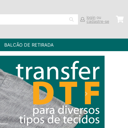
login
ou
cadastre-se
BALCÃO DE RETIRADA