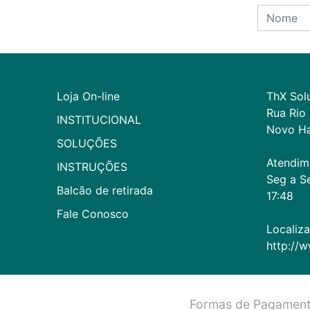
Loja On-line
ThX Solu
Rua Rio 
INSTITUCIONAL
Novo Ha
SOLUÇÕES
Atendime
INSTRUÇÕES
Seg a Se
Balcão de retirada
17:48

Fale Conosco
Localizaç
http://w
Formas de Pagament