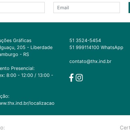
ções Gráficas

51 3524-5454
Iguaçu, 205 - Liberdade

51 999114100 WhatsApp
mburgo - RS

contato@thx.ind.br
nto Presencial:

x: 8:00 - 12:00 / 13:00 - 
ão:  
ww.thx.ind.br/localizacao
o:
Cert