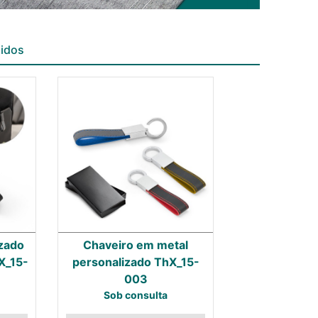
didos
izado
Chaveiro em metal
X_15-
personalizado ThX_15-
003
Sob consulta