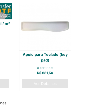
l / m²
Apoio para Teclado (key
pad)
a partir de:
R$ 681,50
Ver Detalhes
ades