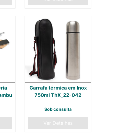
ria
Garrafa térmica em Inox
 Bambu
750ml ThX_22-042
Sob consulta
Ver Detalhes