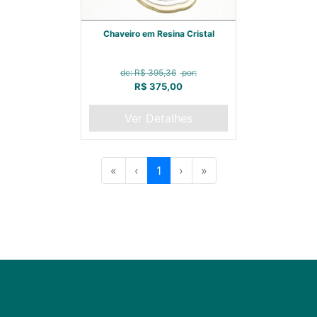
Chaveiro em Resina Cristal
de: R$ 395,36
por:
R$ 375,00
Ver Detalhes
«
‹
1
›
»